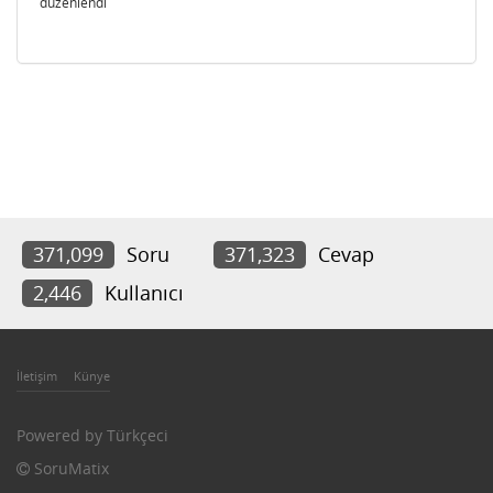
düzenlendi
371,099
Soru
371,323
Cevap
2,446
Kullanıcı
İletişim
Künye
Powered by
Türkçeci
SoruMatix