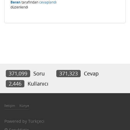
Baran
tarafından
cevaplandı
düzenlendi
371,099
Soru
371,323
Cevap
2,446
Kullanıcı
İletişim
Künye
Powered by
Türkçeci
SoruMatix