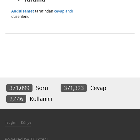
Abdulsamet
tarafından
cevaplandı
düzenlendi
371,099
Soru
371,323
Cevap
2,446
Kullanıcı
İletişim
Künye
Powered by
Türkçeci