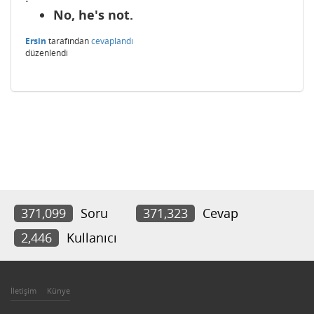
No, he's not.
Ersin
tarafından
cevaplandı
düzenlendi
371,099
Soru
371,323
Cevap
2,446
Kullanıcı
İletişim
Künye