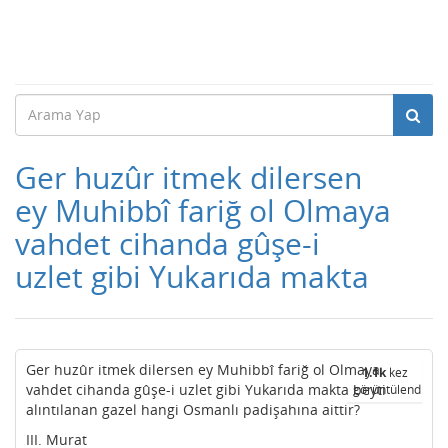
Ger huzûr itmek dilersen
ey Muhibbî fariğ ol Olmaya
vahdet cihanda gûşe-i
uzlet gibi Yukarıda makta
Ger huzûr itmek dilersen ey Muhibbî fariğ ol Olmaya
1.1k
kez
vahdet cihanda gûşe-i uzlet gibi Yukarıda makta beyti
görüntülendi
alıntılanan gazel hangi Osmanlı padişahına aittir?
III. Murat