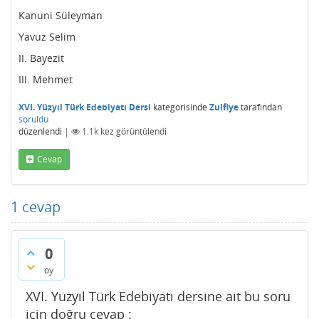
Kanuni Süleyman
Yavuz Selim
II. Bayezit
III. Mehmet
XVI. Yüzyıl Türk Edebiyatı Dersi
kategorisinde
Zulfiye
tarafından
soruldu
düzenlendi
|
1.1k
kez görüntülendi
Cevap
1
cevap
0
oy
XVI. Yüzyıl Türk Edebiyatı dersine ait bu soru
için doğru cevap :