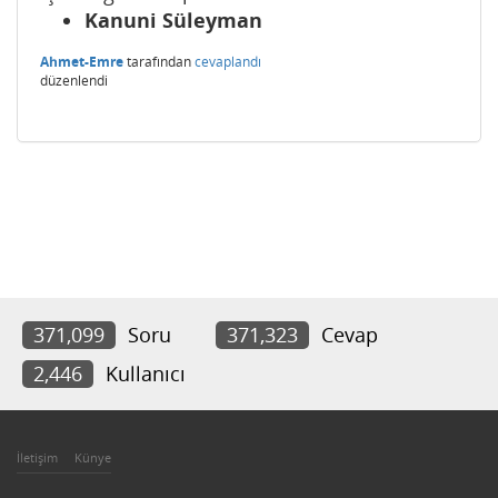
Kanuni Süleyman
Ahmet-Emre
tarafından
cevaplandı
düzenlendi
371,099
Soru
371,323
Cevap
2,446
Kullanıcı
İletişim
Künye