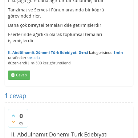
I. kuşağa göre daha ağır bir dil kullanmışlardır.
Tanzimat ve Servet-i Fünun arasında bir köprü
görevindedirler.
Daha çok bireysel temaları dile getirmişlerdir.
Eserlerinde ağırlıklı olarak toplumsal temaları
işlemişlerdir.
II. Abdülhamit Dönemi Türk Edebiyatı Dersi
kategorisinde
Emin
tarafından
soruldu
düzenlendi
|
500
kez görüntülendi
Cevap
1
cevap
0
oy
II. Abdülhamit Dönemi Türk Edebiyatı