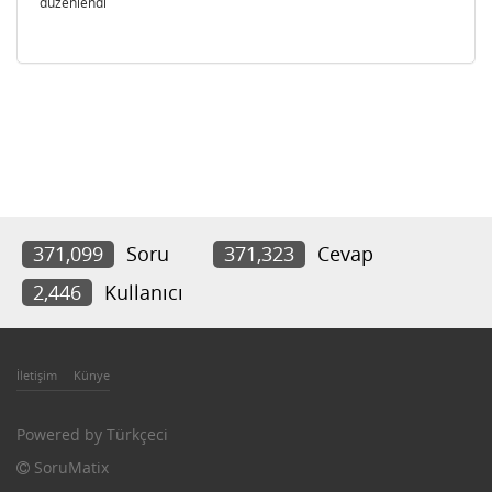
düzenlendi
371,099
Soru
371,323
Cevap
2,446
Kullanıcı
İletişim
Künye
Powered by
Türkçeci
SoruMatix