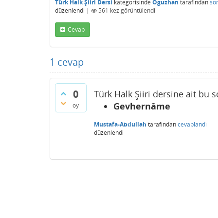
Türk Halk Şiiri Dersi
kategorisinde
Oguzhan
tarafından
so
düzenlendi
|
561
kez görüntülendi
Cevap
1
cevap
0
Türk Halk Şiiri dersine ait bu 
Gevhernâme
oy
Mustafa-Abdullah
tarafından
cevaplandı
düzenlendi