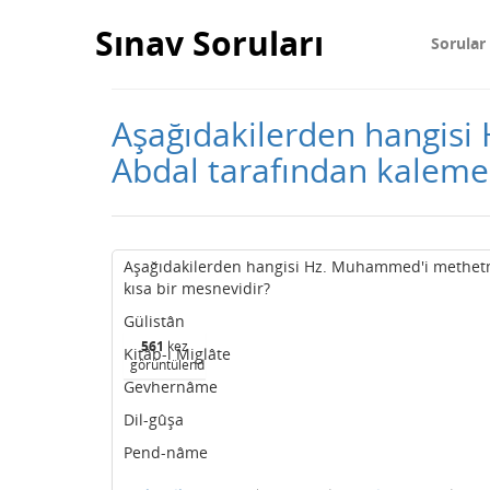
Sınav Soruları
Sorular
Aşağıdakilerden hangis
Abdal tarafından kaleme
Aşağıdakilerden hangisi Hz. Muhammed'i methetm
kısa bir mesnevidir?
Gülistân
561
kez
Kitâb-ı Miglâte
görüntülendi
Gevhernâme
Dil-gûşa
Pend-nâme