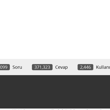
,099
Soru
371,323
Cevap
2,446
Kullanı