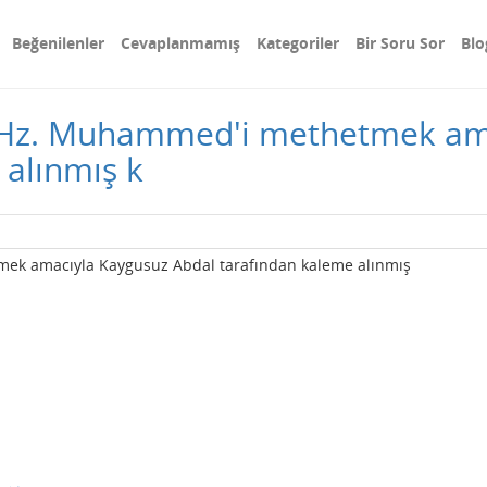
Beğenilenler
Cevaplanmamış
Kategoriler
Bir Soru Sor
Blo
i Hz. Muhammed'i methetmek am
 alınmış k
ek amacıyla Kaygusuz Abdal tarafından kaleme alınmış