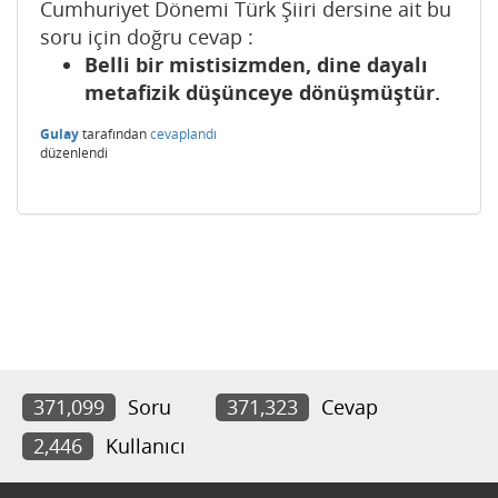
Cumhuriyet Dönemi Türk Şiiri dersine ait bu
soru için doğru cevap :
Belli bir mistisizmden, dine dayalı
metafizik düşünceye dönüşmüştür.
Gulay
tarafından
cevaplandı
düzenlendi
371,099
Soru
371,323
Cevap
2,446
Kullanıcı