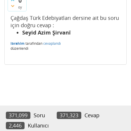
0
oy
Çağdaş Türk Edebiyatları dersine ait bu soru
için doğru cevap :
Seyid Azim Şirvanî
ibrahim
tarafından
cevaplandı
düzenlendi
371,099
Soru
371,323
Cevap
2,446
Kullanıcı