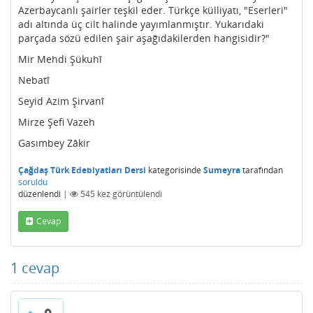
Azerbaycanlı şairler teşkil eder. Türkçe külliyatı, "Eserleri"
adı altında üç cilt halinde yayımlanmıştır. Yukarıdaki
parçada sözü edilen şair aşağıdakilerden hangisidir?"
Mir Mehdi Şükuhî
Nebatî
Seyid Azim Şirvanî
Mirze Şefi Vazeh
Gasımbey Zâkir
Çağdaş Türk Edebiyatları Dersi
kategorisinde
Sumeyra
tarafından
soruldu
düzenlendi
|
545
kez görüntülendi
Cevap
1
cevap