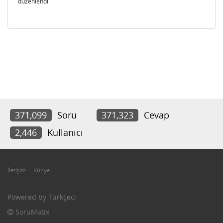
düzenlendi
371,099
Soru
371,323
Cevap
2,446
Kullanıcı
İletişim
Künye
Powered by
Türkçeci
SoruMatix