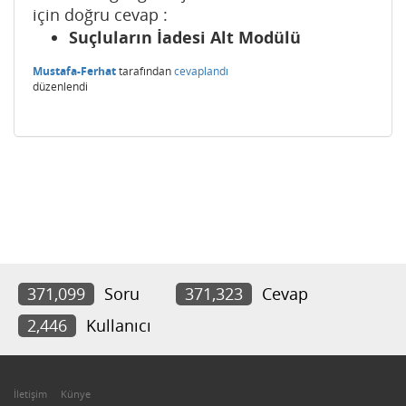
için doğru cevap :
Suçluların İadesi Alt Modülü
Mustafa-Ferhat
tarafından
cevaplandı
düzenlendi
371,099
Soru
371,323
Cevap
2,446
Kullanıcı
İletişim
Künye