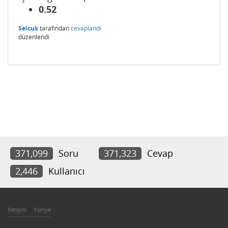
0.52
Selcuk
tarafından
cevaplandı
düzenlendi
371,099
Soru
371,323
Cevap
2,446
Kullanıcı
İletişim
Künye