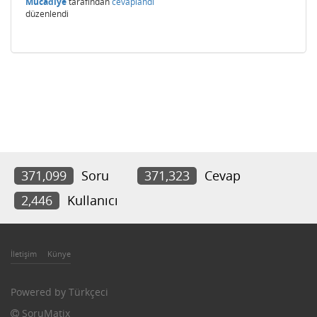
Mucadiye
tarafından
cevaplandı
düzenlendi
371,099
Soru
371,323
Cevap
2,446
Kullanıcı
İletişim
Künye
Powered by
Türkçeci
SoruMatix