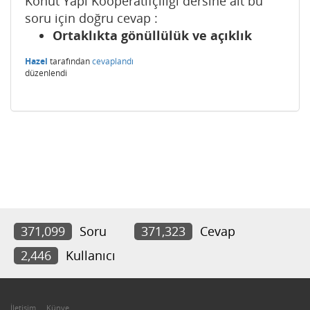
Konut Yapı Kooperatifçiliği dersine ait bu
soru için doğru cevap :
Ortaklıkta gönüllülük ve açıklık
Hazel
tarafından
cevaplandı
düzenlendi
371,099
Soru
371,323
Cevap
2,446
Kullanıcı
İletişim
Künye