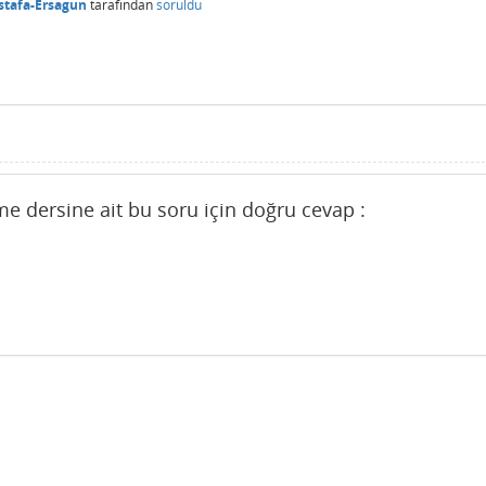
tafa-Ersagun
tarafından
soruldu
e dersine ait bu soru için doğru cevap :