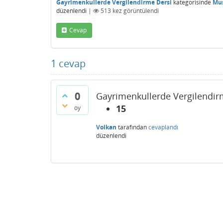
Gayrimenkullerde Vergilendirme Dersi
kategorisinde
Mus
düzenlendi
|
513
kez görüntülendi
Cevap
1
cevap
0
Gayrimenkullerde Vergilendirm
15
oy
Volkan
tarafından
cevaplandı
düzenlendi