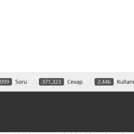
,099
Soru
371,323
Cevap
2,446
Kullanı