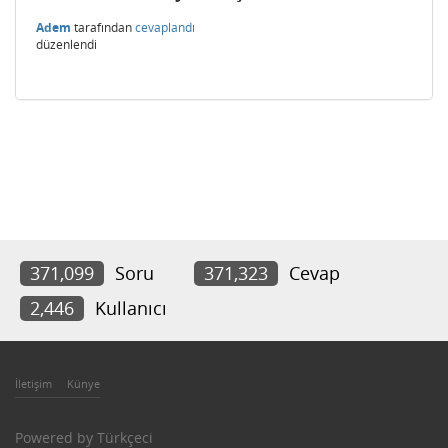
Adem
tarafından
cevaplandı
düzenlendi
371,099
Soru
371,323
Cevap
2,446
Kullanıcı
İletişim
Künye
Powered by
Türkçeci