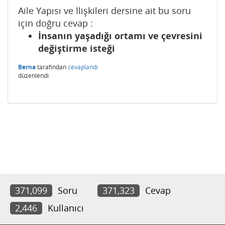
Aile Yapısı ve İlişkileri dersine ait bu soru
için doğru cevap :
İnsanın yaşadığı ortamı ve çevresini
değiştirme isteği
Berna
tarafından
cevaplandı
düzenlendi
371,099
Soru
371,323
Cevap
2,446
Kullanıcı