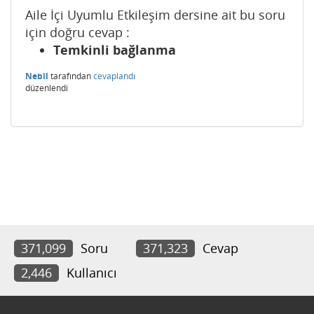
Aile İçi Uyumlu Etkileşim dersine ait bu soru
için doğru cevap :
Temkinli bağlanma
Nebil
tarafından
cevaplandı
düzenlendi
371,099
Soru
371,323
Cevap
2,446
Kullanıcı