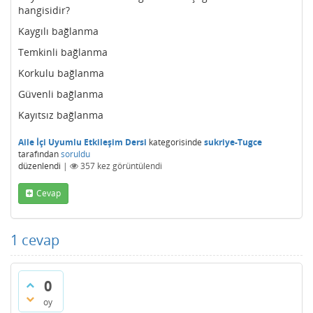
hangisidir?
Kaygılı bağlanma
Temkinli bağlanma
Korkulu bağlanma
Güvenli bağlanma
Kayıtsız bağlanma
Aile İçi Uyumlu Etkileşim Dersi
kategorisinde
sukriye-Tugce
tarafından
soruldu
düzenlendi
|
357
kez görüntülendi
Cevap
1
cevap
0
oy