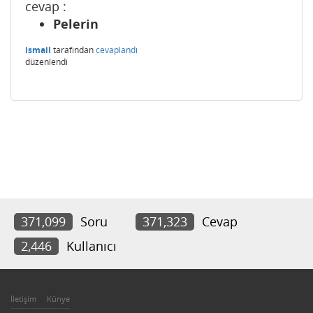
cevap :
Pelerin
ismail
tarafından
cevaplandı
düzenlendi
371,099
Soru
371,323
Cevap
2,446
Kullanıcı
İletişim
Künye