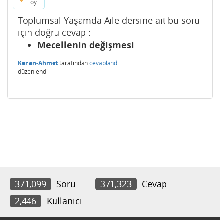
oy
Toplumsal Yaşamda Aile dersine ait bu soru
için doğru cevap :
Mecellenin değişmesi
Kenan-Ahmet
tarafından
cevaplandı
düzenlendi
371,099
Soru
371,323
Cevap
2,446
Kullanıcı