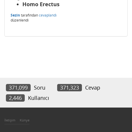
Homo Erectus
Sezin
tarafından
cevaplandı
düzenlendi
371,099
Soru
371,323
Cevap
2,446
Kullanıcı
İletişim
Künye