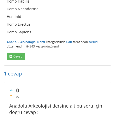
Homo Habilis
Homo Neanderthal
Hominid
Homo Erectus
Homo Sapiens
Anadolu Arkeolojisi Dersi
kategorisinde
Can
tarafından
soruldu
düzenlendi
|
343
kez görüntülendi
Cevap
1
cevap
0
oy
Anadolu Arkeolojisi dersine ait bu soru için
doğru cevap :