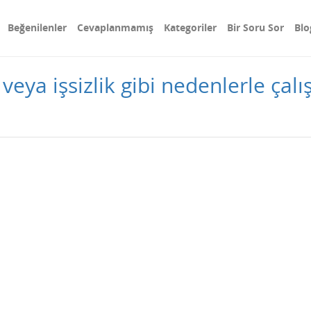
Beğenilenler
Cevaplanmamış
Kategoriler
Bir Soru Sor
Blo
ık veya işsizlik gibi nedenlerle ç