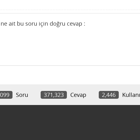
sine ait bu soru için doğru cevap :
,099
Soru
371,323
Cevap
2,446
Kullanı