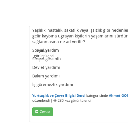
Yaşlılık, hastalık, sakatlık veya işsizlik gibi nede
gelir kaybına uğrayan kişilerin yaşamlarını sürdür
sağlanmasına ne ad verilir?
Sosyal yardım
230
kez
görüntülendi
Sosyal güvenlik
Devlet yardımı
Bakım yardımı
İş göremezlik yardımı
Yurttaşlık ve Çevre Bilgisi Dersi
kategorisinde
Ahmet-GO
düzenlendi
|
230
kez görüntülendi
Cevap