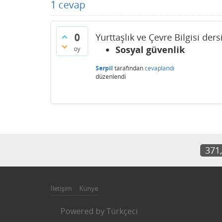
1
cevap
0
Yurttaşlık ve Çevre Bilgisi der
Sosyal güvenlik
oy
Serpil
tarafından
cevaplandı
düzenlendi
371
İletişim
Künye
Powered by
Türkçeci