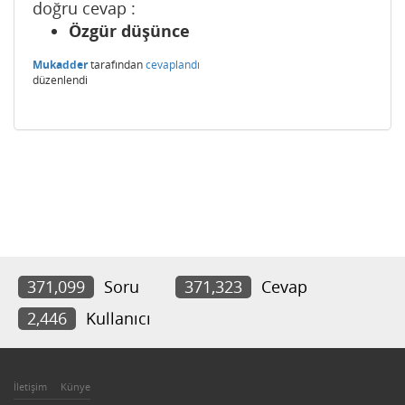
doğru cevap :
Özgür düşünce
Mukadder
tarafından
cevaplandı
düzenlendi
371,099
Soru
371,323
Cevap
2,446
Kullanıcı
İletişim
Künye