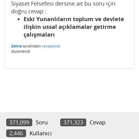
Siyaset Felsefesi dersine ait bu soru için
doğru cevap :
Eski Yunanlıların toplum ve devlete
ilişkin ussal açıklamalar getirme
çalışmaları
Zehra
tarafından
cevaplandı
düzenlendi
371,099
Soru
371,323
Cevap
2,446
Kullanıcı