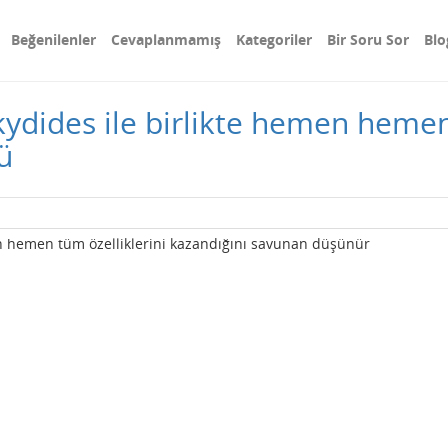
Beğenilenler
Cevaplanmamış
Kategoriler
Bir Soru Sor
Blo
kydides ile birlikte hemen hemen
ü
men hemen tüm özelliklerini kazandığını savunan düşünür