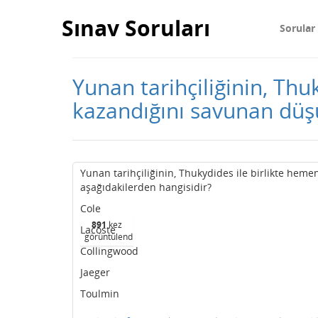
Sınav Soruları
Sorular
Yunan tarihçiliğinin, Thu
kazandığını savunan düş
Yunan tarihçiliğinin, Thukydides ile birlikte he
aşağıdakilerden hangisidir?
Cole
891
kez
Lacoste
görüntülendi
Collingwood
Jaeger
Toulmin