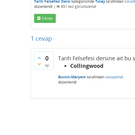
Tarih Felsefesi Dersi
kategorisinde
Tulay
tarafından
sorul
düzenlendi
|
891
kez görüntülendi
Cevap
1
cevap
0
Tarih Felsefesi dersine ait bu 
Collingwood
oy
Burcin-Meryem
tarafından
cevaplandı
düzenlendi