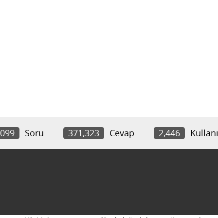
,099
Soru
371,323
Cevap
2,446
Kullanı