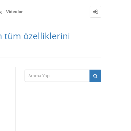
g
Videolar
 tüm özelliklerini