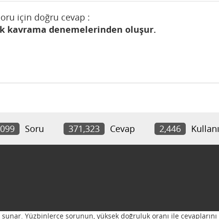
soru için doğru cevap :
ak kavrama denemelerinden oluşur.
,099
Soru
371,323
Cevap
2,446
Kullanı
ı sunar. Yüzbinlerce sorunun, yüksek doğruluk oranı ile cevaplarını 