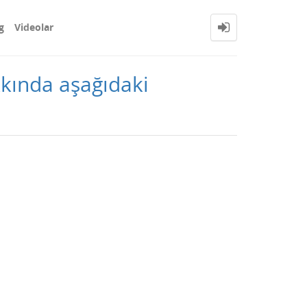
g
Videolar
kkında aşağıdaki