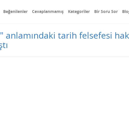
Beğenilenler
Cevaplanmamış
Kategoriler
Bir Soru Sor
Blo
 anlamındaki tarih felsefesi ha
ştı