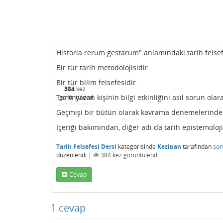
Historia rerum gestarum" anlamındaki tarih felsef
Bir tür tarih metodolojisidir.
Bir tür bilim felsefesidir.
384
kez
Tarih yazan kişinin bilgi etkinliğini asıl sorun olar
görüntülendi
Geçmişi bir bütün olarak kavrama denemelerinde
İçeriği bakımından, diğer adı da tarih epistemoloji
Tarih Felsefesi Dersi
kategorisinde
Keziban
tarafından
sor
düzenlendi
|
384
kez görüntülendi
Cevap
1
cevap