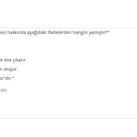
esi hakkında aşağıdaki ifadelerden hangisi yanlıştır?"
ak öne çıkarır.
n oluşur.
si"dir."
uldu