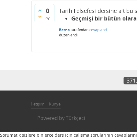
0
Tarih Felsefesi dersine ait bu 
Geçmişi bir bütün olar
oy
Berna
tarafından
cevaplandı
düzenlendi
371
İletişim
Künye
Powered by
Türkçeci
Sorumatix sizlere binlerce ders için çalışma sorularının cevapların