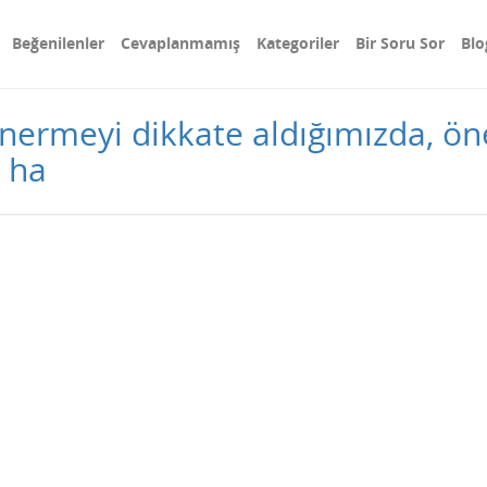
Beğenilenler
Cevaplanmamış
Kategoriler
Bir Soru Sor
Blo
önermeyi dikkate aldığımızda, ö
 ha