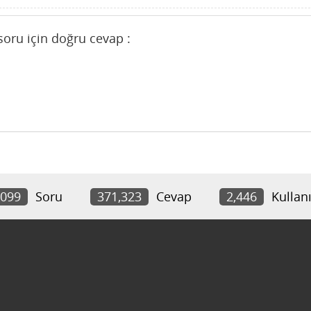
soru için doğru cevap :
,099
Soru
371,323
Cevap
2,446
Kullanı