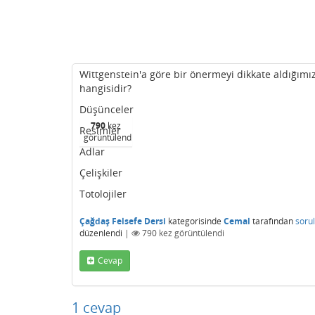
Wittgenstein'a göre bir önermeyi dikkate aldığım
hangisidir?
Düşünceler
790
kez
Resimler
görüntülendi
Adlar
Çelişkiler
Totolojiler
Çağdaş Felsefe Dersi
kategorisinde
Cemal
tarafından
soru
düzenlendi
|
790
kez görüntülendi
Cevap
1
cevap