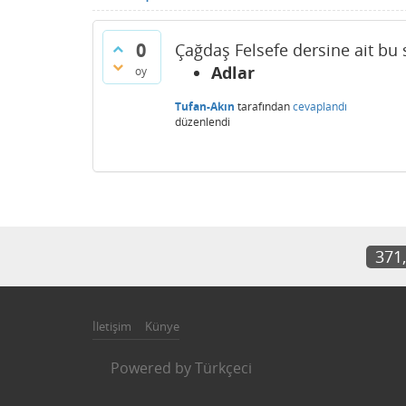
0
Çağdaş Felsefe dersine ait bu 
Adlar
oy
Tufan-Akın
tarafından
cevaplandı
düzenlendi
371
İletişim
Künye
Powered by
Türkçeci