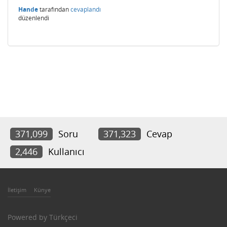
Hande
tarafından
cevaplandı
düzenlendi
371,099
Soru
371,323
Cevap
2,446
Kullanıcı
İletişim
Künye
Powered by
Türkçeci