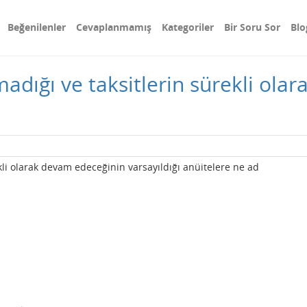
Beğenilenler
Cevaplanmamış
Kategoriler
Bir Soru Sor
Blo
olmadığı ve taksitlerin sürekli ol
rekli olarak devam edeceğinin varsayıldığı anüitelere ne ad