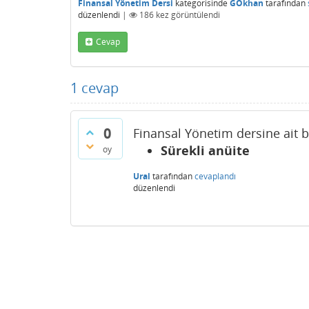
Finansal Yönetim Dersi
kategorisinde
GOkhan
tarafından
düzenlendi
|
186
kez görüntülendi
Cevap
1
cevap
0
Finansal Yönetim dersine ait b
Sürekli anüite
oy
Ural
tarafından
cevaplandı
düzenlendi