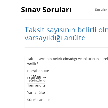
Sınav Soruları
Sorular
Taksit sayısının belirli 
varsayıldığı anüite
Taksit sayısının belirli olmadığı ve taksitlerin sü
verilir?
Bileşik anüite
186
kez
Etkin anüite
görüntülendi
Tam anüite
Yarı anüite
Sürekli anüite