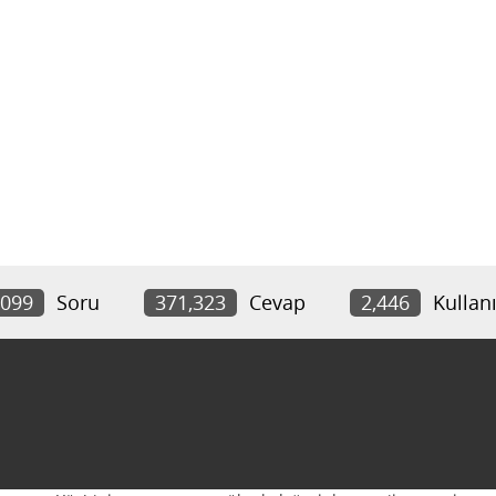
,099
Soru
371,323
Cevap
2,446
Kullanı