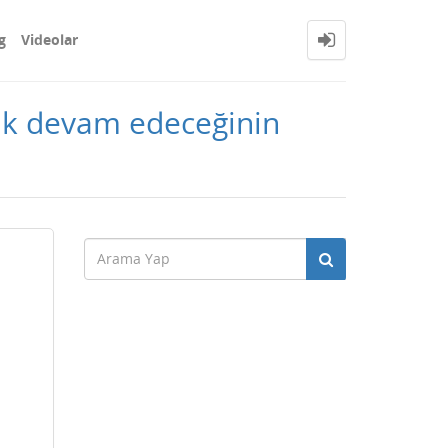
g
Videolar
arak devam edeceğinin