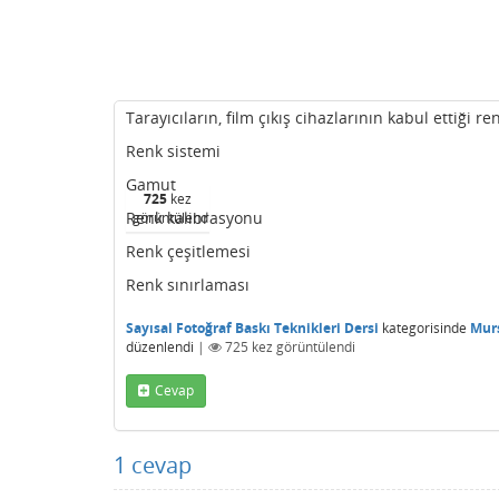
Tarayıcıların, film çıkış cihazlarının kabul ettiği 
Renk sistemi
Gamut
725
kez
Renk kalibrasyonu
görüntülendi
Renk çeşitlemesi
Renk sınırlaması
Sayısal Fotoğraf Baskı Teknikleri Dersi
kategorisinde
Murs
düzenlendi
|
725
kez görüntülendi
Cevap
1
cevap