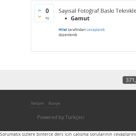
0
Sayısal Fotoğraf Baskı Teknikle
Gamut
oy
Hilal
tarafından
cevaplandı
düzenlendi
371
İletişim
Künye
Powered by
Türkçeci
Sorumatix sizlere binlerce ders için çalışma sorularının cevapların