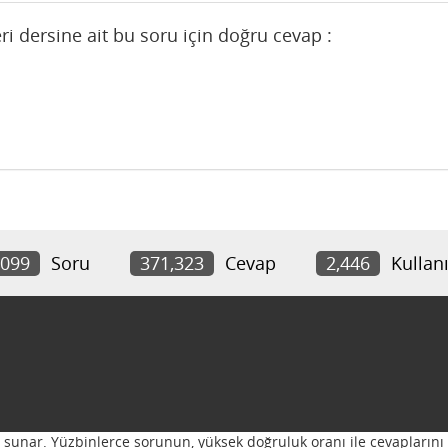
ri dersine ait bu soru için doğru cevap :
,099
Soru
371,323
Cevap
2,446
Kullanı
ı sunar. Yüzbinlerce sorunun, yüksek doğruluk oranı ile cevaplarını 