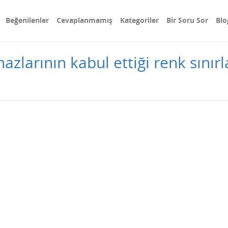
Beğenilenler
Cevaplanmamış
Kategoriler
Bir Soru Sor
Blo
cihazlarının kabul ettiği renk sını