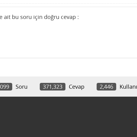
 ait bu soru için doğru cevap :
,099
Soru
371,323
Cevap
2,446
Kullanı