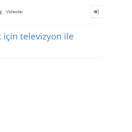
g
Videolar
çin televizyon ile