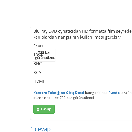
Blu-ray DVD oynatıcıdan HD formatta film seyredeb
kablolardan hangisinin kullanılması gerekir?
Scart
723
kez
1394
görüntülendi
BNC
RCA
HDMI
Kamera Tekniğine Giriş Dersi
kategorisinde
Funda
tarafı
düzenlendi
|
723
kez görüntülendi
Cevap
1
cevap