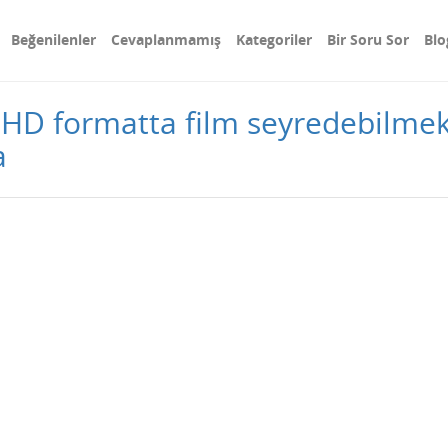
Beğenilenler
Cevaplanmamış
Kategoriler
Bir Soru Sor
Blo
HD formatta film seyredebilmek i
a