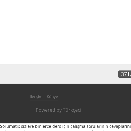
371
İletişim
Künye
Powered by
Türkçeci
Sorumatix sizlere binlerce ders için çalışma sorularının cevapların