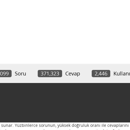
,099
Soru
371,323
Cevap
2,446
Kullanı
ı sunar. Yüzbinlerce sorunun, yüksek doğruluk oranı ile cevaplarını 