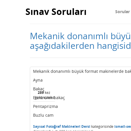
Sınav Soruları
Sorular
Mekanik donanımlı büyük
aşağıdakilerden hangisid
Mekanik donanımlı büyük format makinelerde baka
Ayna
Bakaç
289
kez
Elektronik bakaç
görüntülendi
Pentaprizma
Buzlu cam
Sayısal Fotoğraf Makineleri Dersi
kategorisinde
ismail-se