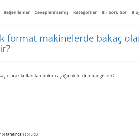
Beğenilenler
Cevaplanmamış
Kategoriler
Bir Soru Sor
Blo
 format makinelerde bakaç olar
ir?
ç olarak kullanılan bölüm aşağıdakilerden hangisidir?
nol
tarafından
soruldu