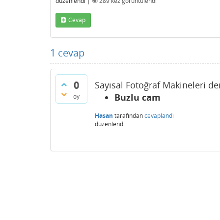
düzenlendi
|
289
kez görüntülendi
Cevap
1
cevap
0
Sayısal Fotoğraf Makineleri de
Buzlu cam
oy
Hasan
tarafından
cevaplandı
düzenlendi