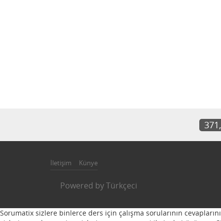
371
İletişim
Künye
Powered by
Türkçeci
Sorumatix sizlere binlerce ders için çalışma sorularının cevapların