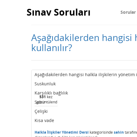
Sınav Soruları
Sorular
Aşağıdakilerden hangisi h
kullanılır?
Aşağıdakilerden hangisi halkla ilişkilerin yönetim 
Suskunluk
Karşılıklı bağlılık
531
kez
Sabır
görüntülendi
Çelişki
Kısa vade
Halkla İlişkiler Yönetimi Dersi
kategorisinde
sahin
tarafı