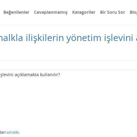
Beğenilenler
Cevaplanmamış
Kategoriler
Bir Soru Sor
Blo
alkla ilişkilerin yönetim işlevin
işlevini açıklamakta kullanılır?
ndan
soruldu