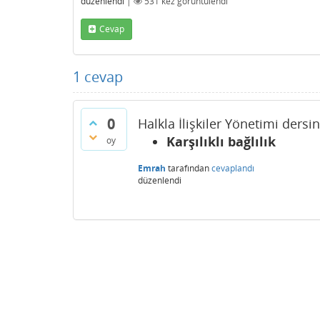
düzenlendi
|
531
kez görüntülendi
Cevap
1
cevap
0
Halkla İlişkiler Yönetimi dersi
Karşılıklı bağlılık
oy
Emrah
tarafından
cevaplandı
düzenlendi