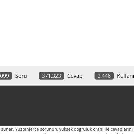
,099
Soru
371,323
Cevap
2,446
Kullanı
ı sunar. Yüzbinlerce sorunun, yüksek doğruluk oranı ile cevaplarını 