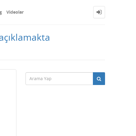
g
Videolar
i açıklamakta