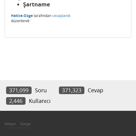
Şartname
Hatice-Ozge
tarafından
cevaplandı
düzenlendi
371,099
Soru
371,323
Cevap
2,446
Kullanıcı
İletişim
Künye