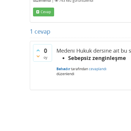
düzenlendi
|
743
kez görüntülendi
Cevap
1
cevap
0
Medeni Hukuk dersine ait bu s
Sebepsiz zenginleşme
oy
Bahadır
tarafından
cevaplandı
düzenlendi