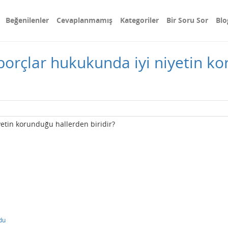
Beğenilenler
Cevaplanmamış
Kategoriler
Bir Soru Sor
Blo
borçlar hukukunda iyi niyetin k
yetin korunduğu hallerden biridir?
du