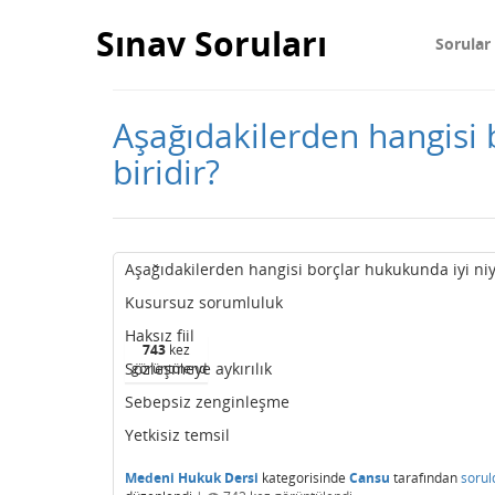
Sınav Soruları
Sorular
Aşağıdakilerden hangisi 
biridir?
Aşağıdakilerden hangisi borçlar hukukunda iyi ni
Kusursuz sorumluluk
Haksız fiil
743
kez
Sözleşmeye aykırılık
görüntülendi
Sebepsiz zenginleşme
Yetkisiz temsil
Medeni Hukuk Dersi
kategorisinde
Cansu
tarafından
sorul