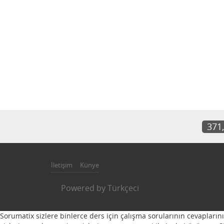
371
İletişim
Künye
Powered by
Türkçeci
Sorumatix sizlere binlerce ders için çalışma sorularının cevapların