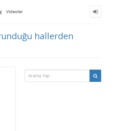
g
Videolar
orunduğu hallerden