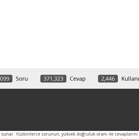
,099
Soru
371,323
Cevap
2,446
Kullanı
ı sunar. Yüzbinlerce sorunun, yüksek doğruluk oranı ile cevaplarını 