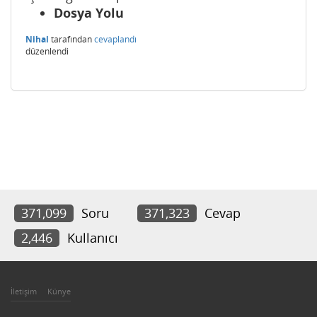
Dosya Yolu
Nihal
tarafından
cevaplandı
düzenlendi
371,099
Soru
371,323
Cevap
2,446
Kullanıcı
İletişim
Künye