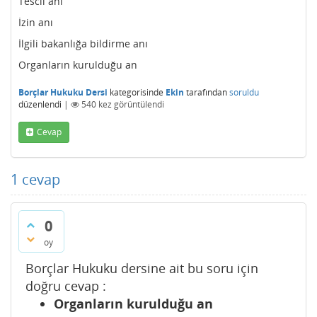
Tescil anı
İzin anı
İlgili bakanlığa bildirme anı
Organların kurulduğu an
Borçlar Hukuku Dersi
kategorisinde
Ekin
tarafından
soruldu
düzenlendi
|
540
kez görüntülendi
Cevap
1
cevap
0
oy
Borçlar Hukuku dersine ait bu soru için
doğru cevap :
Organların kurulduğu an