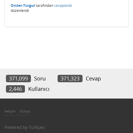
Onder-Turgut
tarafından
cevaplandı
düzenlendi
371,099
Soru
371,323
Cevap
2,446
Kullanıcı
İletişim
Künye
Powered by
Türkçeci