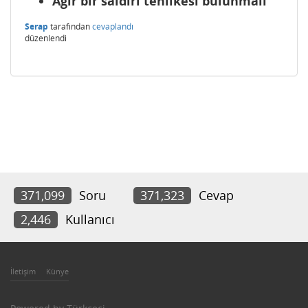
Ağır bir saldırı tehlikesi bulunmalı
Serap
tarafından
cevaplandı
düzenlendi
371,099
Soru
371,323
Cevap
2,446
Kullanıcı
İletişim
Künye