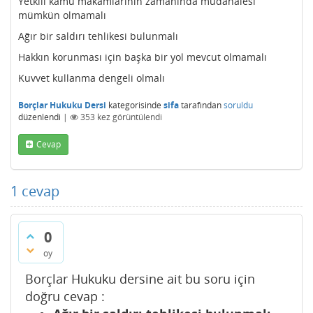
Yetkili kamu makamlarının zamanında müdahalesi
mümkün olmamalı
Ağır bir saldırı tehlikesi bulunmalı
Hakkın korunması için başka bir yol mevcut olmamalı
Kuvvet kullanma dengeli olmalı
Borçlar Hukuku Dersi
kategorisinde
sifa
tarafından
soruldu
düzenlendi
|
353
kez görüntülendi
Cevap
1
cevap
0
oy
Borçlar Hukuku dersine ait bu soru için
doğru cevap :