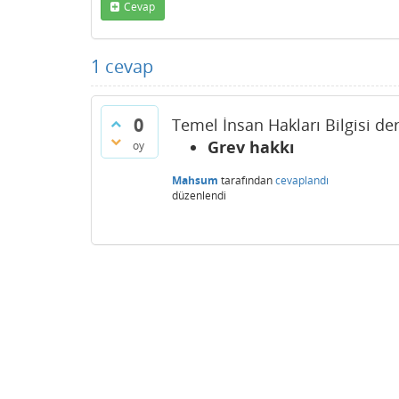
Cevap
1
cevap
0
Temel İnsan Hakları Bilgisi der
Grev hakkı
oy
Mahsum
tarafından
cevaplandı
düzenlendi