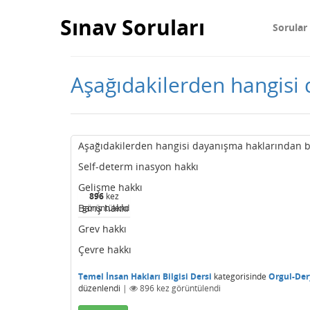
Sınav Soruları
Sorular
Aşağıdakilerden hangisi 
Aşağıdakilerden hangisi dayanışma haklarından bi
Self-determ inasyon hakkı
Gelişme hakkı
896
kez
Barış hakkı
görüntülendi
Grev hakkı
Çevre hakkı
Temel İnsan Hakları Bilgisi Dersi
kategorisinde
Orgul-Der
düzenlendi
|
896
kez görüntülendi