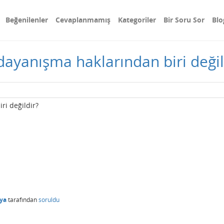
Beğenilenler
Cevaplanmamış
Kategoriler
Bir Soru Sor
Blo
dayanışma haklarından biri değil
ri değildir?
ya
tarafından
soruldu