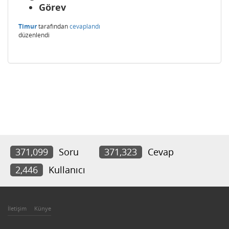
Görev
Timur
tarafından
cevaplandı
düzenlendi
371,099
Soru
371,323
Cevap
2,446
Kullanıcı
İletişim
Künye