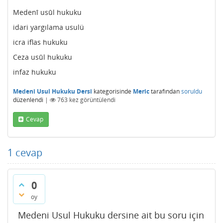
Medenî usûl hukuku
idari yargılama usulü
icra iflas hukuku
Ceza usûl hukuku
infaz hukuku
Medeni Usul Hukuku Dersi
kategorisinde
Meric
tarafından
soruldu
düzenlendi
|
763
kez görüntülendi
Cevap
1
cevap
0
oy
Medeni Usul Hukuku dersine ait bu soru için