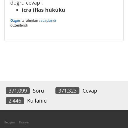
doğru cevap :
icra iflas hukuku
Ozgur
tarafından
cevaplandı
düzenlendi
371,099
Soru
371,323
Cevap
2,446
Kullanıcı
İletişim
Künye