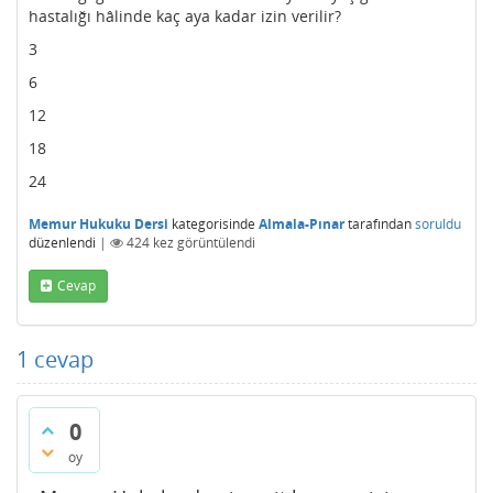
hastalığı hâlinde kaç aya kadar izin verilir?
3
6
12
18
24
Memur Hukuku Dersi
kategorisinde
Almala-Pınar
tarafından
soruldu
düzenlendi
|
424
kez görüntülendi
Cevap
1
cevap
0
oy