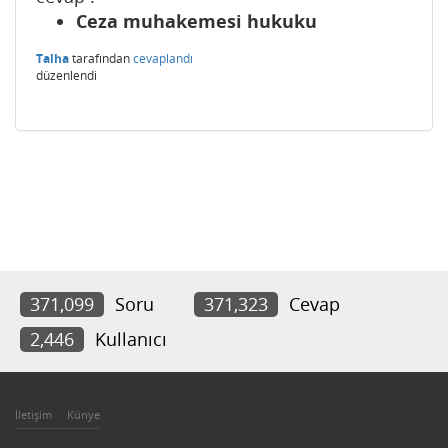
Ceza muhakemesi hukuku
Talha
tarafından
cevaplandı
düzenlendi
371,099
Soru
371,323
Cevap
2,446
Kullanıcı
İletişim
Künye