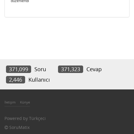
düzenlendi
371,099
Soru
371,323
Cevap
2,446
Kullanıcı
İletişim
Künye
Powered by
Türkçeci
SoruMatix