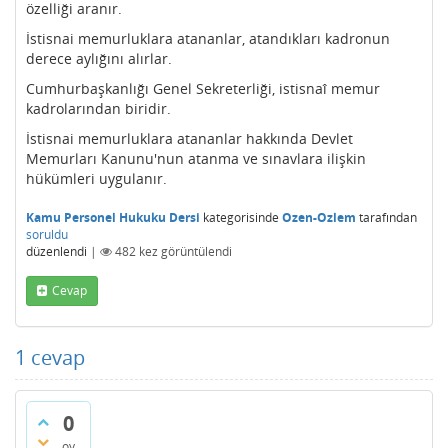
özelliği aranır.
İstisnai memurluklara atananlar, atandıkları kadronun
derece aylığını alırlar.
Cumhurbaşkanlığı Genel Sekreterliği, istisnaî memur
kadrolarından biridir.
İstisnai memurluklara atananlar hakkında Devlet
Memurları Kanunu'nun atanma ve sınavlara ilişkin
hükümleri uygulanır.
Kamu Personel Hukuku Dersi
kategorisinde
Ozen-Ozlem
tarafından
soruldu
düzenlendi
|
482
kez görüntülendi
Cevap
1
cevap
0
oy