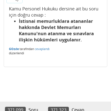
Kamu Personel Hukuku dersine ait bu soru
için doğru cevap :
İstisnai memurluklara atananlar
hakkında Devlet Memurları
Kanunu'nun atanma ve sınavlara
ilişkin hükümleri uygulanır.
GOzde
tarafından
cevaplandı
düzenlendi
371,099
Soru
371,323
Cevap