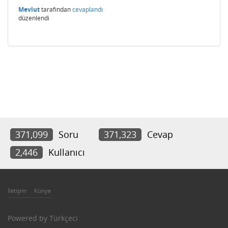
Mevlut
tarafından
cevaplandı
düzenlendi
371,099
Soru
371,323
Cevap
2,446
Kullanıcı
İletişim
Künye
Powered by
Türkçeci