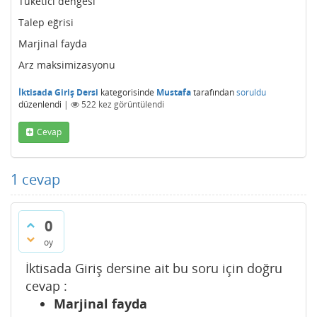
Tüketici dengesi
Talep eğrisi
Marjinal fayda
Arz maksimizasyonu
İktisada Giriş Dersi
kategorisinde
Mustafa
tarafından
soruldu
düzenlendi
|
522
kez görüntülendi
Cevap
1
cevap
0
oy
İktisada Giriş dersine ait bu soru için doğru
cevap :
Marjinal fayda