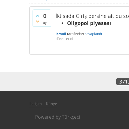
0
İktisada Giriş dersine ait bu s
Oligopol piyasası
oy
ismail
tarafından
cevaplandı
düzenlendi
371
İletişim
Künye
Powered by
Türkçeci