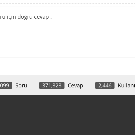
oru için doğru cevap :
,099
Soru
371,323
Cevap
2,446
Kullanı