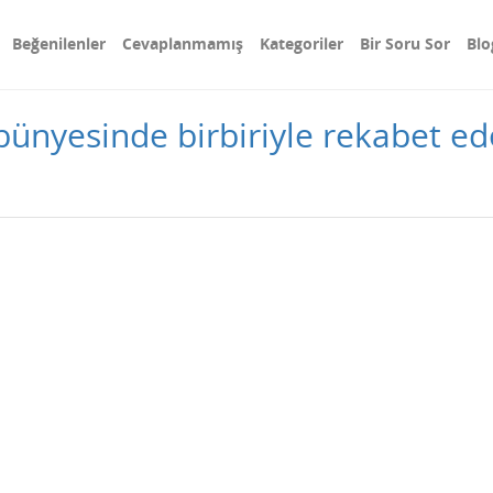
Beğenilenler
Cevaplanmamış
Kategoriler
Bir Soru Sor
Blo
bünyesinde birbiriyle rekabet e