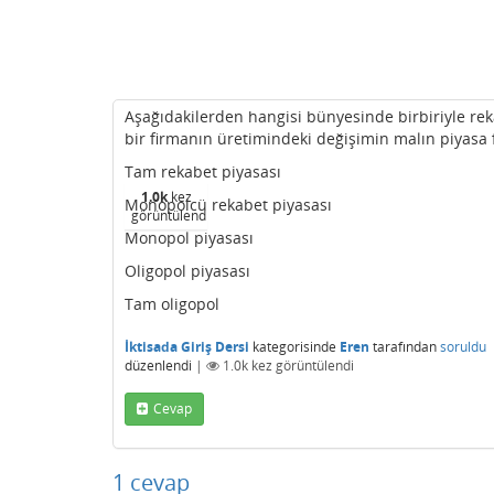
Aşağıdakilerden hangisi bünyesinde birbiriyle rek
bir firmanın üretimindeki değişimin malın piyasa f
Tam rekabet piyasası
1.0k
kez
Monopolcü rekabet piyasası
görüntülendi
Monopol piyasası
Oligopol piyasası
Tam oligopol
İktisada Giriş Dersi
kategorisinde
Eren
tarafından
soruldu
düzenlendi
|
1.0k
kez görüntülendi
Cevap
1
cevap