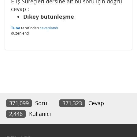
E-İş Süreçleri dersine ait bu soru için doğru
cevap :
Dikey bütünleşme
Tuba
tarafından
cevaplandı
düzenlendi
371,099
Soru
371,323
Cevap
2,446
Kullanıcı
İletişim
Künye