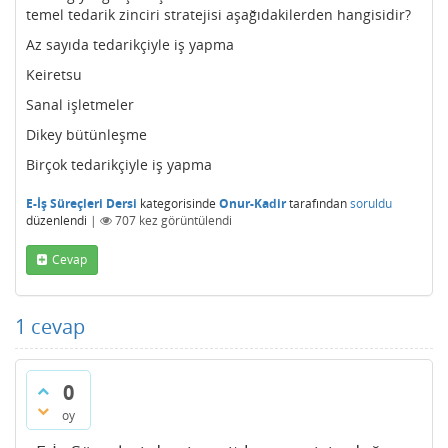
temel tedarik zinciri stratejisi aşağıdakilerden hangisidir?
Az sayıda tedarikçiyle iş yapma
Keiretsu
Sanal işletmeler
Dikey bütünleşme
Birçok tedarikçiyle iş yapma
E-İş Süreçleri Dersi
kategorisinde
Onur-Kadir
tarafından
soruldu
düzenlendi
|
707
kez görüntülendi
Cevap
1
cevap
0
oy