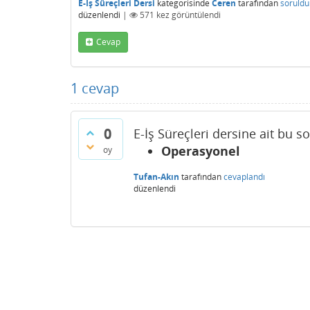
E-İş Süreçleri Dersi
kategorisinde
Ceren
tarafından
soruldu
düzenlendi
|
571
kez görüntülendi
Cevap
1
cevap
0
E-İş Süreçleri dersine ait bu s
Operasyonel
oy
Tufan-Akın
tarafından
cevaplandı
düzenlendi