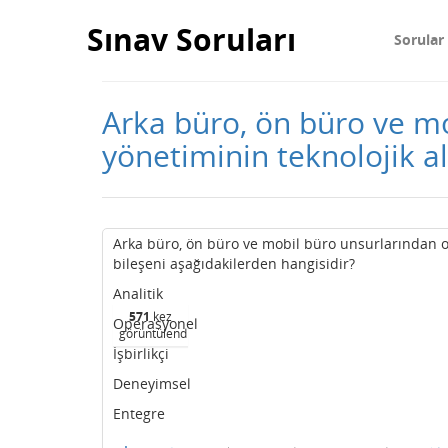
Sınav Soruları
Sorular
Arka büro, ön büro ve mo
yönetiminin teknolojik al
Arka büro, ön büro ve mobil büro unsurlarından olu
bileşeni aşağıdakilerden hangisidir?
Analitik
571
kez
Operasyonel
görüntülendi
İşbirlikçi
Deneyimsel
Entegre