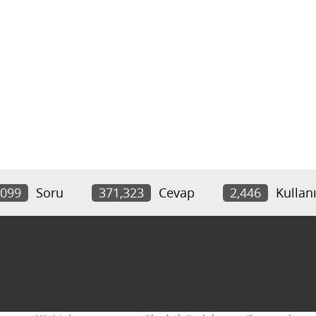
,099
Soru
371,323
Cevap
2,446
Kullanı