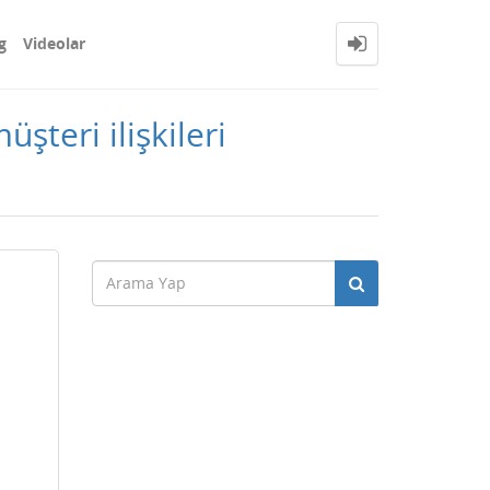
g
Videolar
teri ilişkileri