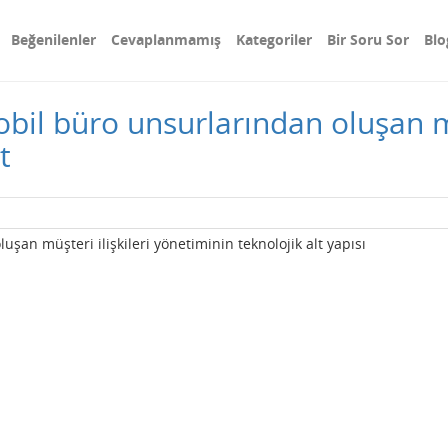
Beğenilenler
Cevaplanmamış
Kategoriler
Bir Soru Sor
Blo
bil büro unsurlarından oluşan müş
t
şan müşteri ilişkileri yönetiminin teknolojik alt yapısı